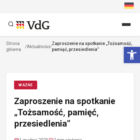
Przejdź
do
treści
Strona
Zaproszenie na spotkanie „Tożsamość,
Szukaj
Ot
/
Aktualności
/
główna
pamięć, przesiedlenia”
Szukaj
WAŻNE
Zaproszenie na spotkanie
„Tożsamość, pamięć,
przesiedlenia”