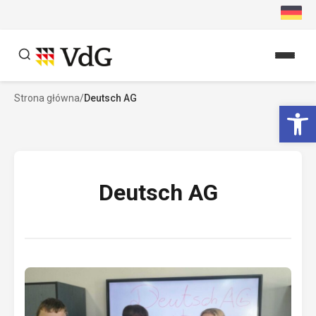
Przejdź
do
treści
Strona główna
/
Deutsch AG
Szukaj
Ot
Szukaj
Deutsch AG