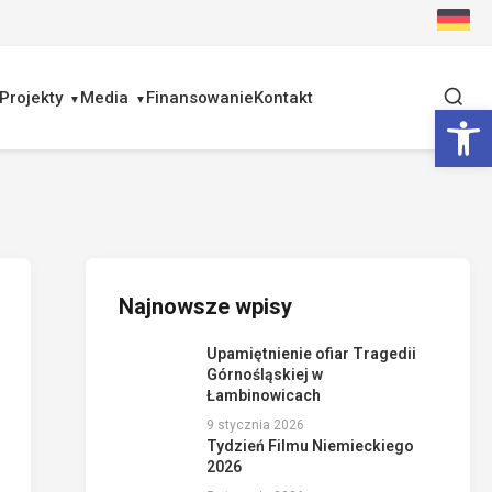
Projekty
Media
Finansowanie
Kontakt
Ot
Najnowsze wpisy
Upamiętnienie ofiar Tragedii
Górnośląskiej w
Łambinowicach
9 stycznia 2026
Tydzień Filmu Niemieckiego
2026