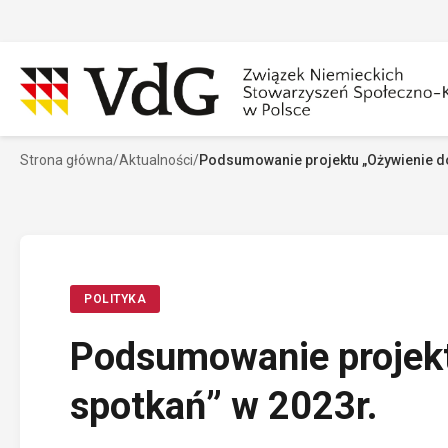
Przejdź
do
treści
Strona główna
/
Aktualności
/
Podsumowanie projektu „Ożywienie d
Szukaj
Sz
POLITYKA
Podsumowanie projek
spotkań” w 2023r.