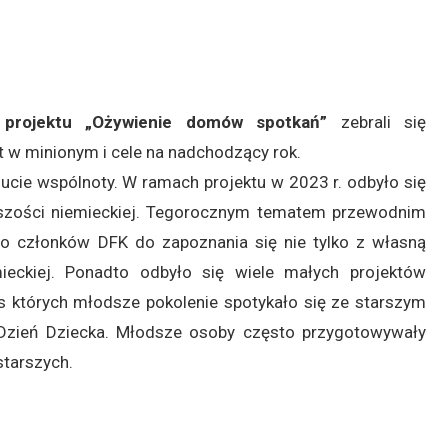
i
projektu „Ożywienie domów spotkań”
zebrali się
 w minionym i cele na nadchodzący rok.
zucie wspólnoty. W ramach projektu w 2023 r. odbyło się
szości niemieckiej. Tegorocznym tematem przewodnim
to członków DFK do zapoznania się nie tylko z własną
emieckiej. Ponadto odbyło się wiele małych projektów
s których młodsze pokolenie spotykało się ze starszym
i Dzień Dziecka. Młodsze osoby często przygotowywały
starszych.