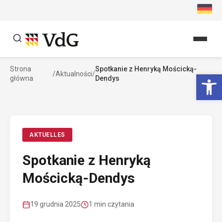
Przejdź
do
treści
Strona
Spotkanie z Henryką Mościcką-
Szukaj
Ot
/
Aktualności
/
główna
Dendys
Szukaj
AKTUELLES
Spotkanie z Henryką
Mościcką-Dendys
19 grudnia 2025
1 min czytania