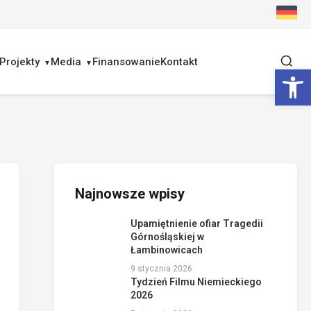
Projekty
Media
Finansowanie
Kontakt
Ot
Najnowsze wpisy
Upamiętnienie ofiar Tragedii
Górnośląskiej w
Łambinowicach
9 stycznia 2026
Tydzień Filmu Niemieckiego
2026