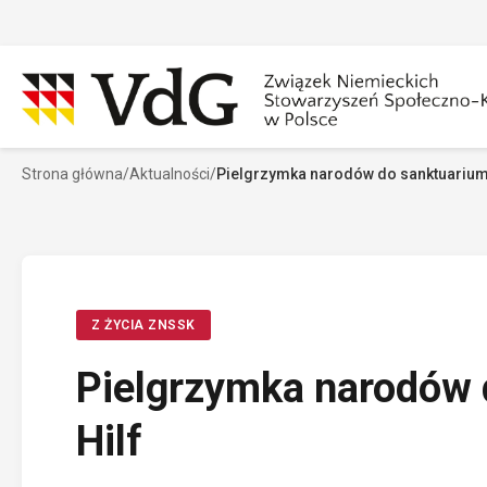
Przejdź
do
treści
Strona główna
/
Aktualności
/
Pielgrzymka narodów do sanktuarium 
Szukaj
Sz
Z ŻYCIA ZNSSK
Pielgrzymka narodów 
Hilf