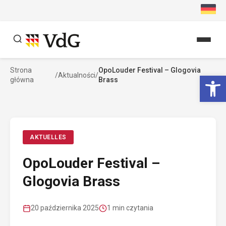
Przejdź
do
treści
Strona
OpoLouder Festival – Glogovia
Szukaj
Ot
/
Aktualności
/
główna
Brass
Szukaj
AKTUELLES
OpoLouder Festival –
Glogovia Brass
20 października 2025
1 min czytania