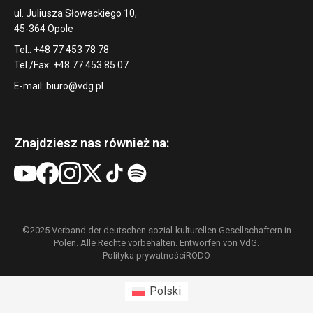
ul. Juliusza Słowackiego 10,
45-364 Opole
Tel.: +48 77 453 78 78
Tel./Fax: +48 77 453 85 07
E-mail:
biuro@vdg.pl
Znajdziesz nas również na:
©2025 Verband der deutschen sozial-kulturellen Gesellschaftern in
Polen. Alle Rechte vorbehalten. Entworfen von VdG.
Polityka prywatności
RODO
Polski