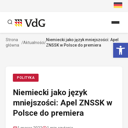
Przejdź
do
treści
Strona
Niemiecki jako język mniejszości: Apel
Szukaj
Ot
/
Aktualności
/
główna
ZNSSK w Polsce do premiera
Szukaj
POLITYKA
Niemiecki jako język
mniejszości: Apel ZNSSK w
Polsce do premiera