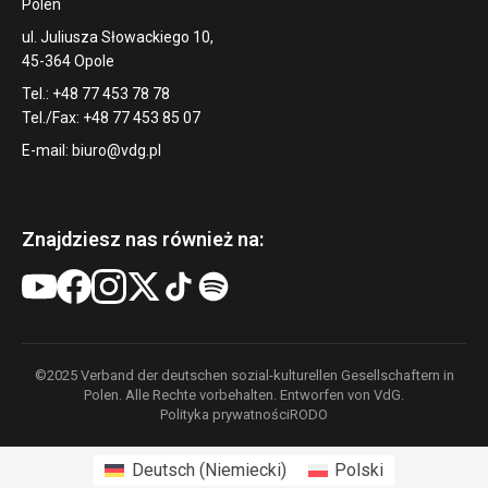
Polen
ul. Juliusza Słowackiego 10,
45-364 Opole
Tel.: +48 77 453 78 78
Tel./Fax: +48 77 453 85 07
E-mail:
biuro@vdg.pl
Znajdziesz nas również na:
©2025 Verband der deutschen sozial-kulturellen Gesellschaftern in
Polen. Alle Rechte vorbehalten. Entworfen von VdG.
Polityka prywatności
RODO
Deutsch
(
Niemiecki
)
Polski