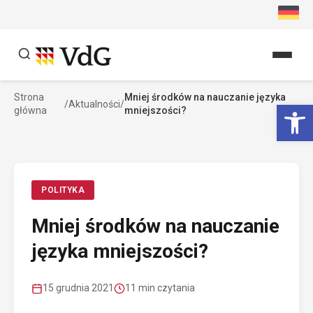
Przejdź
do
treści
Strona
Mniej środków na nauczanie języka
Szukaj
Ot
/
Aktualności
/
główna
mniejszości?
Szukaj
POLITYKA
Mniej środków na nauczanie
języka mniejszości?
15 grudnia 2021
11 min czytania