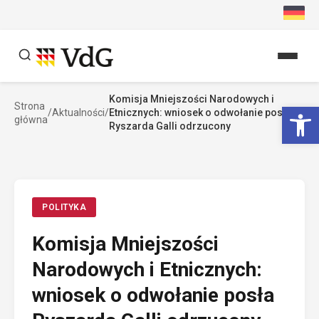
Przejdź
do
treści
Komisja Mniejszości Narodowych i
Szukaj
Ot
Strona
/
Aktualności
/
Etnicznych: wniosek o odwołanie posła
główna
Szukaj
Ryszarda Galli odrzucony
POLITYKA
Komisja Mniejszości
Narodowych i Etnicznych:
wniosek o odwołanie posła