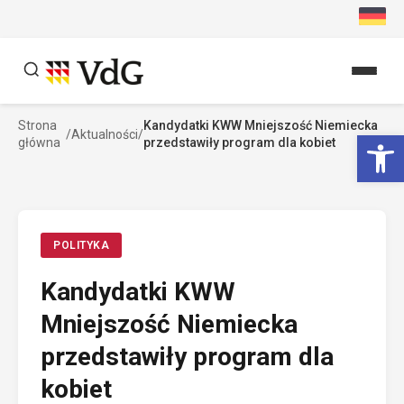
Przejdź
do
treści
Strona
Kandydatki KWW Mniejszość Niemiecka
Szukaj
Ot
/
Aktualności
/
główna
przedstawiły program dla kobiet
Szukaj
POLITYKA
Kandydatki KWW
Mniejszość Niemiecka
przedstawiły program dla
kobiet