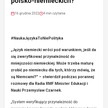
polsko-niemieckich?
16 grudnia 2022
4 min czytania
#NaukaJęzykaToNiePolityka
„Język niemiecki wróci pod warunkiem, jeśli da
się zweryfikować przynależność do
mniejszości niemieckiej. Może trzeba maturę
zrobić po niemiecku dla tych, którzy mówią, że
są Niemcami?” – stwierdził podczas
porannej
rozmowy dla Radia RMF Minister Edukacji i
Nauki Przemysław Czarnek
.
„System weryfikujący przynależność do