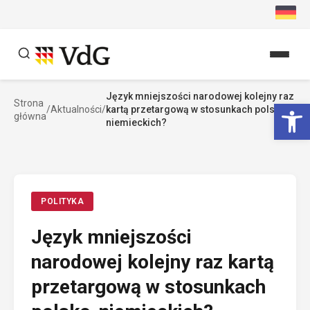
Przejdź
do
treści
Język mniejszości narodowej kolejny raz
Szukaj
Ot
Strona
/
Aktualności
/
kartą przetargową w stosunkach polsko-
główna
Szukaj
niemieckich?
POLITYKA
Język mniejszości
narodowej kolejny raz kartą
przetargową w stosunkach