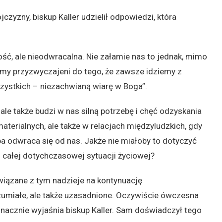
czyzny, biskup Kaller udzielił odpowiedzi, która
ość, ale nieodwracalna. Nie załamie nas to jednak, mimo
śmy przyzwyczajeni do tego, że zawsze idziemy z
zystkich – niezachwianą wiarę w Boga”.
 ale także budzi w nas silną potrzebę i chęć odzyskania
materialnych, ale także w relacjach międzyludzkich, gdy
ba odwraca się od nas. Jakże nie miałoby to dotyczyć
 całej dotychczasowej sytuacji życiowej?
wiązane z tym nadzieje na kontynuację
zumiałe, ale także uzasadnione. Oczywiście ówczesna
oznacznie wyjaśnia biskup Kaller. Sam doświadczył tego