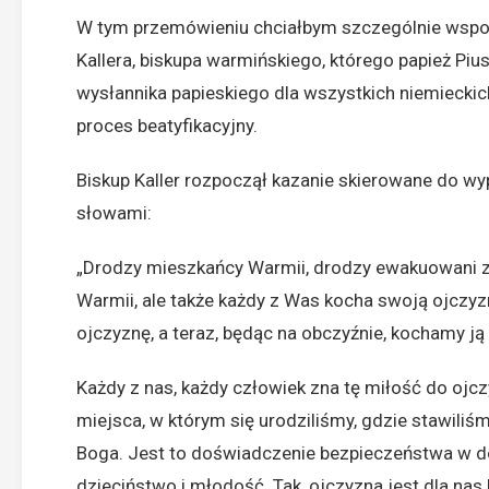
W tym przemówieniu chciałbym szczególnie wspo
Kallera, biskupa warmińskiego, którego papież Piu
wysłannika papieskiego dla wszystkich niemiecki
proces beatyfikacyjny.
Biskup Kaller rozpoczął kazanie skierowane do wyp
słowami:
„Drodzy mieszkańcy Warmii, drodzy ewakuowani ze
Warmii, ale także każdy z Was kocha swoją ojczyz
ojczyznę, a teraz, będąc na obczyźnie, kochamy ją 
Każdy z nas, każdy człowiek zna tę miłość do ojczy
miejsca, w którym się urodziliśmy, gdzie stawiliś
Boga. Jest to doświadczenie bezpieczeństwa w d
dzieciństwo i młodość. Tak, ojczyzna jest dla nas l