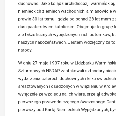
duchowne. Jako ksiądz archidiecezji warmińskiej
niemieckich ziemiach wschodnich, a mianowicie 
prawie 30 lat temu i gdzie od ponad 28 lat mam 
duszpasterstwem katolickim. Obejmuje to grupę lu
ale także licznych wypędzonych i ich potomków, k
naszych nabożeństwach. Jestem wdzięczny za to za
narody.
W dniu 27 maja 1937 roku w Lidzbarku Warmiński
Szturmowych NSDAP zaatakowali sztandary niesio
wydarzenia czterech duchownych i kilku świeckich,
aresztowanych i osadzonych w więzieniu w Królew
wyłącznie ze względu na ich wiarę, przejął adwoka
pierwszego przewodniczącego ówczesnego Centr
pierwszy pod Kartą Niemieckich Wypędzonych, był 