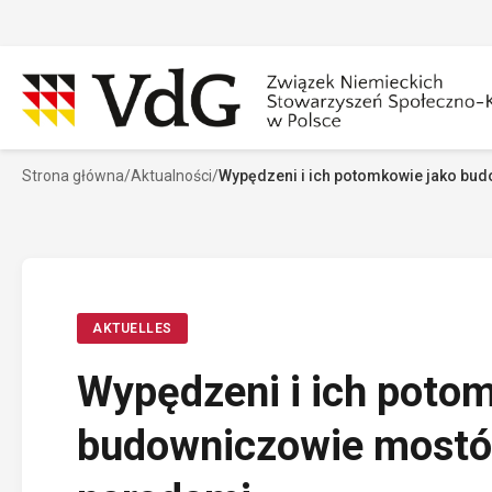
Przejdź
do
treści
Strona główna
/
Aktualności
/
Wypędzeni i ich potomkowie jako bu
Szukaj
Sz
AKTUELLES
Wypędzeni i ich poto
budowniczowie mostów