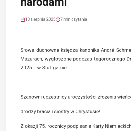
narodami
13 sierpnia 2025
7 min czytania
Słowa duchowne księdza kanonika André Schmeie
Mazurach, wygłoszone podczas tegorocznego Dn
2025 r. w Stuttgarcie:
Szanowni uczestnicy uroczystości złożenia wie
drodzy bracia i siostry w Chrystusie!
Z okazji 75. rocznicy podpisania Karty Niemieck