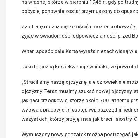
na własnej skórze w sierpniu 1945 r., gdy po tr
pobycie, ponownie został przymuszony do opuszc
Za stratę można się zemścić i można próbować sił
żyjąc w świadomości odpowiedzialności przed Bog
W ten sposób cała Karta wyraża niezachwianą wia
Jako logiczną konsekwencję wniosku, że powrót do 
„Straciliśmy naszą ojczyznę, ale człowiek nie moż
ojczyzny. Teraz musimy szukać nowej ojczyzny, 
jak nasi przodkowie, którzy około 700 lat temu pr
wytrwali, pracowici, nieustępliwi, oszczędni, jedn
wszystkich, którzy przyjęli nas jak braci i siost
Wymuszony nowy początek można postrzegać jako 