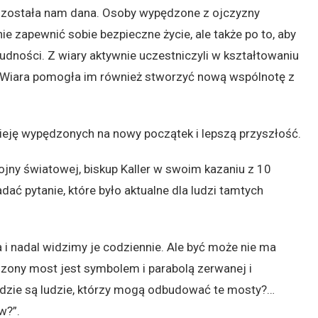
a została nam dana. Osoby wypędzone z ojczyzny
ie zapewnić sobie bezpieczne życie, ale także po to, aby
dności. Z wiary aktywnie uczestniczyli w kształtowaniu
. Wiara pomogła im również stworzyć nową wspólnotę z
ieję wypędzonych na nowy początek i lepszą przyszłość.
ojny światowej, biskup Kaller w swoim kazaniu z 10
ać pytanie, które było aktualne dla ludzi tamtych
i nadal widzimy je codziennie. Ale być może nie ma
ony most jest symbolem i parabolą zerwanej i
 gdzie są ludzie, którzy mogą odbudować te mosty?…
w?”.