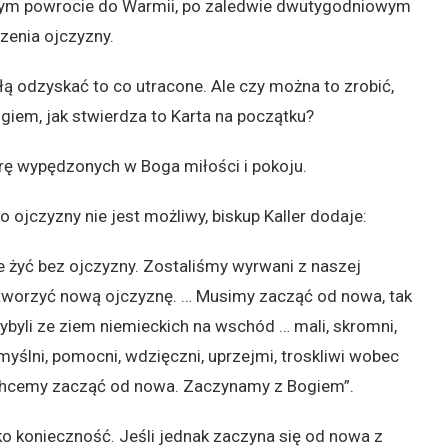
udnym powrocie do Warmii, po zaledwie dwutygodniowym
zenia ojczyzny.
ą odzyskać to co utracone. Ale czy można to zrobić,
iem, jak stwierdza to Karta na początku?
rę wypędzonych w Boga miłości i pokoju.
ojczyzny nie jest możliwy, biskup Kaller dodaje:
e żyć bez ojczyzny. Zostaliśmy wyrwani z naszej
stworzyć nową ojczyznę. … Musimy zacząć od nowa, tak
zybyli ze ziem niemieckich na wschód … mali, skromni,
omyślni, pomocni, wdzięczni, uprzejmi, troskliwi wobec
ry. Chcemy zacząć od nowa. Zaczynamy z Bogiem”.
konieczność. Jeśli jednak zaczyna się od nowa z