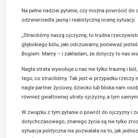
Na pełne nadziei pytanie, czy można powrócić do oj
odzwierciedla jasną i realistyczną ocenę sytuacji:
„Straciliśmy naszą ojczyznę, to trudna rzeczywist
głębokiego bólu, jaki odczuwamy, ponieważ jeste
Bogiem. Mamy – i zakładam, że dotyczy to nas ws
Nagła strata wywołuje u nas nie tylko traumę i ból,
tego, co straciliśmy. Tak jest w przypadku rzeczy 
nagle partner życiowy, dziecko lub bliska nam oso
również gwałtownej utraty ojczyzny, a tym samym
W związku z tym pytanie o powrót do ojczyzny i z
dotychczasowego, znanego życia są nie tylko zro
sytuacja polityczna nie pozwalała na to, jak jedn