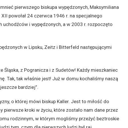
mnieć pierwszego biskupa wypędzonych, Maksymiliana
s XII powołał 24 czerwca 1946 r. na specjalnego
ch uchodźców i wypędzonych, a w 2003 r. rozpoczęto
ędzonych w Lipsku, Zeitz i Bitterfeld następującymi
 Śląska, z Pogranicza i z Sudetów! Każdy mieszkaniec
nę. Tak, tak właśnie jest! Już w domu kochaliśmy naszą
jeszcze bardziej”.
zny, o której mówi biskup Kaller. Jest to miłość do
my pierwsze kroki w życiu, które zostało nam dane przez
omu rodzinnym, w którym mogliśmy przeżyć beztroskie
udzi tym, czym dla pierwszych ludzi był raj.