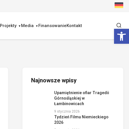
Projekty
Media
Finansowanie
Kontakt
Ot
Najnowsze wpisy
Upamiętnienie ofiar Tragedii
Górnośląskiej w
Łambinowicach
9 stycznia 2026
Tydzień Filmu Niemieckiego
2026