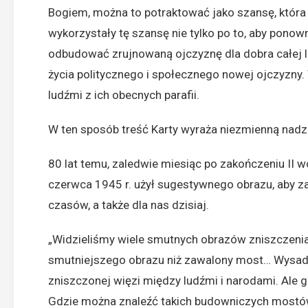
Bogiem, można to potraktować jako szansę, któr
wykorzystały tę szansę nie tylko po to, aby ponown
odbudować zrujnowaną ojczyznę dla dobra całej lu
życia politycznego i społecznego nowej ojczyzny
ludźmi z ich obecnych parafii.
W ten sposób treść Karty wyraża niezmienną nadz
80 lat temu, zaledwie miesiąc po zakończeniu II w
czerwca 1945 r. użył sugestywnego obrazu, aby zad
czasów, a także dla nas dzisiaj.
„Widzieliśmy wiele smutnych obrazów zniszczenia 
smutniejszego obrazu niż zawalony most… Wysadz
zniszczonej więzi między ludźmi i narodami. Ale
Gdzie można znaleźć takich budowniczych mostó