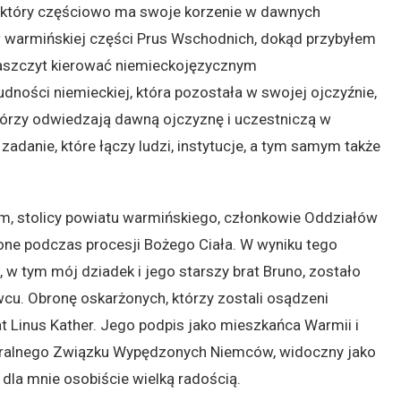
, który częściowo ma swoje korzenie w dawnych
w warmińskiej części Prus Wschodnich, dokąd przybyłem
zaszczyt kierować niemieckojęzycznym
dności niemieckiej, która pozostała w swojej ojczyźnie,
tórzy odwiedzają dawną ojczyznę i uczestniczą w
danie, które łączy ludzi, instytucje, a tym samym także
m, stolicy powiatu warmińskiego, członkowie Oddziałów
ne podczas procesji Bożego Ciała. W wyniku tego
 w tym mój dziadek i jego starszy brat Bruno, zostało
cu. Obronę oskarżonych, którzy zostali osądzeni
t Linus Kather. Jego podpis jako mieszkańca Warmii i
alnego Związku Wypędzonych Niemców, widoczny jako
dla mnie osobiście wielką radością.