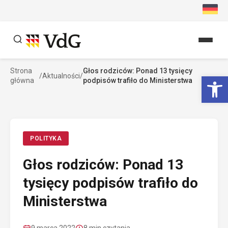
Przejdź
do
treści
Strona
Głos rodziców: Ponad 13 tysięcy
Szukaj
Ot
/
Aktualności
/
główna
podpisów trafiło do Ministerstwa
Szukaj
POLITYKA
Głos rodziców: Ponad 13
tysięcy podpisów trafiło do
Ministerstwa