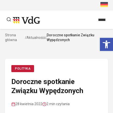
Przejdź
do
treści
Strona
Doroczne spotkanie Związku
Szukaj
Ot
/
Aktualności
/
główna
Wypędzonych
Szukaj
POLITYKA
Doroczne spotkanie
Związku Wypędzonych
28 kwietnia 2022
2 min czytania