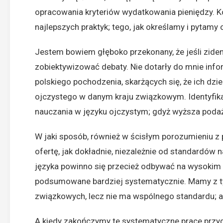
opracowania kryteriów wydatkowania pieniędzy. 
najlepszych praktyk; tego, jak określamy i pytamy 
Jestem bowiem głęboko przekonany, że jeśli zide
zobiektywizować debaty. Nie dotarły do mnie infor
polskiego pochodzenia, skarżących się, że ich dzi
ojczystego w danym kraju związkowym. Identyfikac
nauczania w języku ojczystym; gdyż wyższa poda
W jaki sposób, również w ścisłym porozumieniu 
ofertę, jak dokładnie, niezależnie od standardów
języka powinno się przecież odbywać na wysokim p
podsumowane bardziej systematycznie. Mamy z t
związkowych, lecz nie ma wspólnego standardu; a
A kiedy zakończymy te systematyczne prace przy