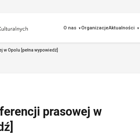
O nas
Organizacje
Aktualności
ej w Opolu [pełna wypowiedź]
ukaj
ferencji prasowej w
dź]