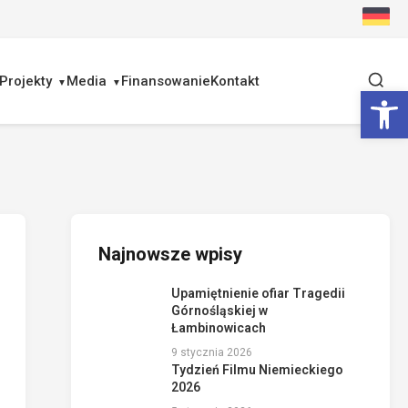
Projekty
Media
Finansowanie
Kontakt
Ot
Najnowsze wpisy
Upamiętnienie ofiar Tragedii
Górnośląskiej w
Łambinowicach
9 stycznia 2026
Tydzień Filmu Niemieckiego
2026