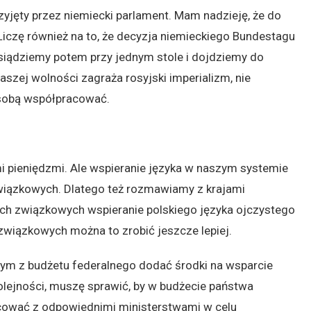
zyjęty przez niemiecki parlament. Mam nadzieję, że do
iczę również na to, że decyzja niemieckiego Bundestagu
usiądziemy potem przy jednym stole i dojdziemy do
szej wolności zagraża rosyjski imperializm, nie
e sobą współpracować.
i pieniędzmi. Ale wspieranie języka w naszym systemie
wiązkowych. Dlatego też rozmawiamy z krajami
ach związkowych wspieranie polskiego języka ojczystego
 związkowych można to zrobić jeszcze lepiej.
ym z budżetu federalnego dodać środki na wsparcie
kolejności, muszę sprawić, by w budżecie państwa
acować z odpowiednimi ministerstwami w celu