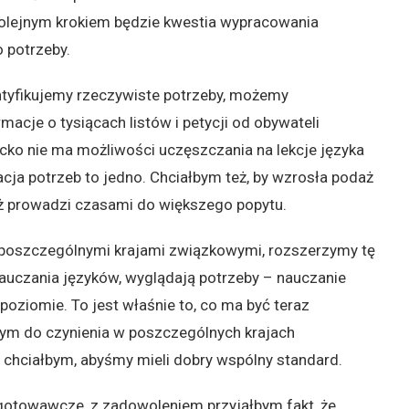
Kolejnym krokiem będzie kwestia wypracowania
o potrzeby.
ntyfikujemy rzeczywiste potrzeby, możemy
macje o tysiącach listów i petycji od obywateli
ecko nie ma możliwości uczęszczania na lekcje języka
ja potrzeb to jedno. Chciałbym też, by wzrosła podaż
ż prowadzi czasami do większego popytu.
z poszczególnymi krajami związkowymi, rozszerzymy tę
 nauczania języków, wyglądają potrzeby – nauczanie
oziomie. To jest właśnie to, co ma być teraz
ym do czynienia w poszczególnych krajach
 chciałbym, abyśmy mieli dobry wspólny standard.
gotowawcze, z zadowoleniem przyjąłbym fakt, że