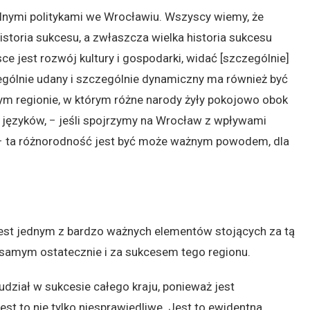
lnymi politykami we Wrocławiu. Wszyscy wiemy, że
historia sukcesu, a zwłaszcza wielka historia sukcesu
e jest rozwój kultury i gospodarki, widać [szczególnie]
czególnie udany i szczególnie dynamiczny ma również być
ym regionie, w którym różne narody żyły pokojowo obok
 i języków, − jeśli spojrzymy na Wrocław z wpływami
i − ta różnorodność jest być może ważnym powodem, dla
est jednym z bardzo ważnych elementów stojących za tą
 samym ostatecznie i za sukcesem tego regionu.
udział w sukcesie całego kraju, ponieważ jest
est to nie tylko niesprawiedliwe. Jest to ewidentna