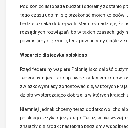
Pod koniec listopada budżet federalny zostanie pr
tego czasu uda mi się przekonać moich kolegów. L
będzie oznaką dobrej woli. Mam też nadzieję, że 
rozsądnych rozwiązań; bo w takich czasach, gdy na
powinniśmy się kłócić, lecz powinniśmy ściśle z
Wsparcie dla języka polskiego
Rząd federalny wspiera Polonię jako całość dużym
federalnym jest tak naprawdę zadaniem krajów z
związkowymi aby zorientować się, w których kraj
działa wystarczająco dobrze, a w których krajach
Niemniej jednak chcemy teraz dodatkowo; chciałb
polskiego języka ojczystego. Teraz, w pierwszej 
znalazły się środki; następnie będziemy współpr