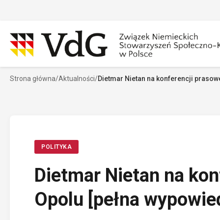
Przejdź
do
treści
Strona główna
/
Aktualności
/
Dietmar Nietan na konferencji prasow
Szukaj
Sz
POLITYKA
Dietmar Nietan na kon
Opolu [pełna wypowie