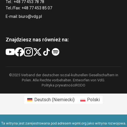
Tel.: +48 77 453 78 78
Tel./Fax: +48 77 453 85 07
E-mail:
biuro@vdg.pl
Znajdziesz nas również na:
©2025 Verband der deutschen sozial-kulturellen Gesellschaftern in
Polen. Alle Rechte vorbehalten. Entworfen von VdG.
Polityka prywatności
RODO
Deutsch
(
Niemiecki
)
Polski
Ta witryna jest zarejestrowana pod adresem
wpml.org
jako witryna rozwojowa.