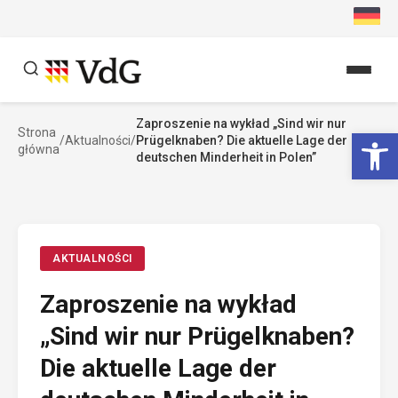
Przejdź
do
treści
Zaproszenie na wykład „Sind wir nur
Szukaj
Ot
Strona
/
Aktualności
/
Prügelknaben? Die aktuelle Lage der
główna
Szukaj
deutschen Minderheit in Polen”
AKTUALNOŚCI
Zaproszenie na wykład
„Sind wir nur Prügelknaben?
Die aktuelle Lage der