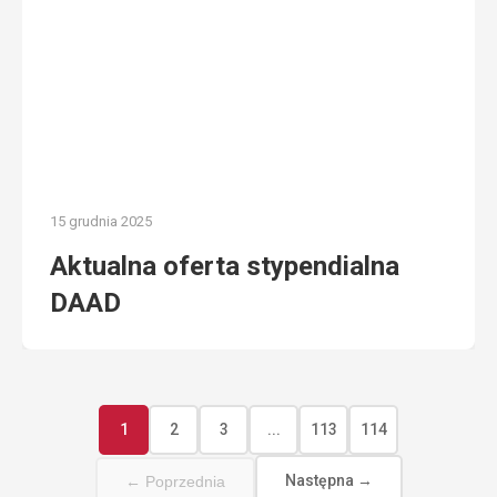
15 grudnia 2025
Aktualna oferta stypendialna
DAAD
1
2
3
...
113
114
Następna →
← Poprzednia