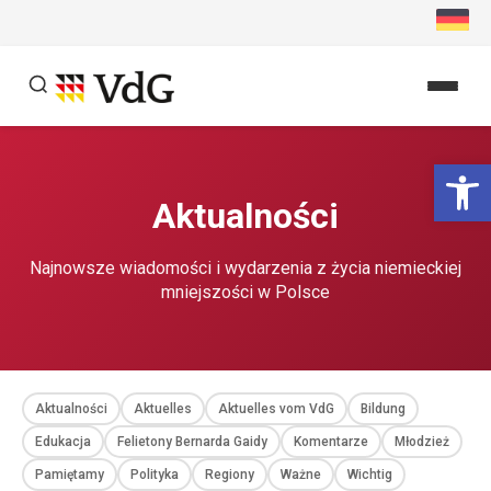
Przejdź
do
treści
Szukaj
Ot
Szukaj
Aktualności
Najnowsze wiadomości i wydarzenia z życia niemieckiej
mniejszości w Polsce
Aktualności
Aktuelles
Aktuelles vom VdG
Bildung
Edukacja
Felietony Bernarda Gaidy
Komentarze
Młodzież
Pamiętamy
Polityka
Regiony
Ważne
Wichtig