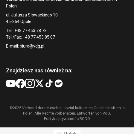
Polen
ul. Juliusza Słowackiego 10,
45-364 Opole
Tel.: +48 77 453 78 78
Tel./Fax: +48 77 453 85 07
E-mail:
biuro@vdg.pl
Znajdziesz nas również na:
©2025 Verband der deutschen sozial-kulturellen Gesellschaftern in
Polen. Alle Rechte vorbehalten. Entworfen von VdG.
Polityka prywatności
RODO
Polski