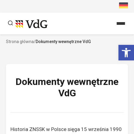
Przejdź
do
treści
Strona główna
/
Dokumenty wewnętrzne VdG
Szukaj
Ot
Szukaj
Dokumenty wewnętrzne
VdG
Historia ZNSSK w Polsce sięga 15 września 1990