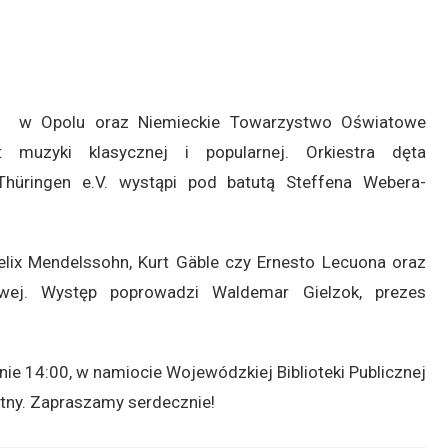
łki w Opolu oraz Niemieckie Towarzystwo Oświatowe
 muzyki klasycznej i popularnej. Orkiestra dęta
Thüringen e.V. wystąpi pod batutą Steffena Webera-
lix Mendelssohn, Kurt Gäble czy Ernesto Lecuona oraz
wej. Występ poprowadzi Waldemar Gielzok, prezes
nie 14:00, w namiocie Wojewódzkiej Biblioteki Publicznej
atny. Zapraszamy serdecznie!