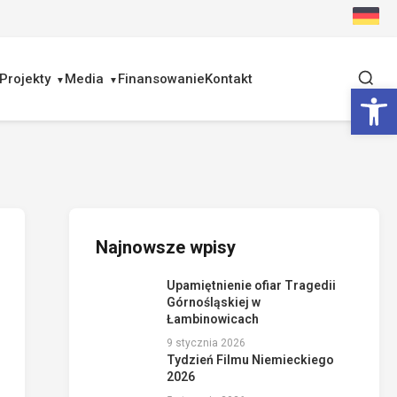
Projekty
Media
Finansowanie
Kontakt
Ot
Najnowsze wpisy
Upamiętnienie ofiar Tragedii
Górnośląskiej w
Łambinowicach
9 stycznia 2026
Tydzień Filmu Niemieckiego
2026