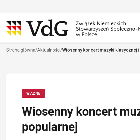
Przejdź
do
treści
Strona główna
/
Aktualności
/
Wiosenny koncert muzyki klasycznej i
Szukaj
Sz
WAŻNE
Wiosenny koncert muzy
popularnej