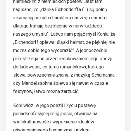
niemieckim z niemieckich poetów. Jest tam
napisane, że „dzieła Eichendorffa (…) są pełną
inkarnacją uczuć i charakteru naszego narodu i
dlatego trafiają bezbłędnie w nerw każdego
naszego umysłu”. Łatwo nam pojąć myśl Kohla, że
„Eichendorff opiewał śląski heimat, że piękniej nie
można sobie tego wyobrazić”. A jednocześnie
przestrzega on przed redukowaniem jego poezji
do ludowości, co temu romantykowi, którego
słowa, powszechnie znane, z muzyką Schumanna
czy Mendelssohna śpiewa się nawet w czasie
festynów, łatwo można zarzucić.
Kohl widzi w jego poezji i życiu postawę
ponadkonfesyjnej religijności, otwarcia na
wielokulturowość i wypełnienie ideałów
oświeceniowego humanizmu ludzkim