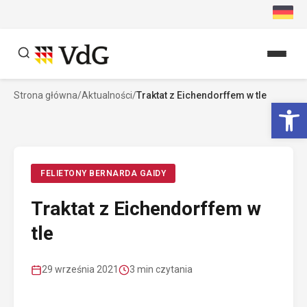
Przejdź
do
treści
Strona główna
/
Aktualności
/
Traktat z Eichendorffem w tle
Szukaj
Ot
Szukaj
FELIETONY BERNARDA GAIDY
Traktat z Eichendorffem w
tle
29 września 2021
3 min czytania