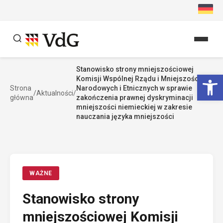
Przejdź
do
treści
Stanowisko strony mniejszościowej
Szukaj
Ot
Komisji Wspólnej Rządu i Mniejszości
Szukaj
Strona
Narodowych i Etnicznych w sprawie
/
Aktualności
/
główna
zakończenia prawnej dyskryminacji
mniejszości niemieckiej w zakresie
nauczania języka mniejszości
WAŻNE
Stanowisko strony
mniejszościowej Komisji