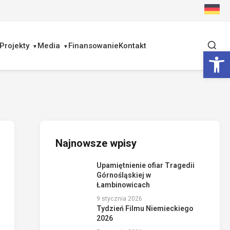
Projekty
Media
Finansowanie
Kontakt
Ot
Najnowsze wpisy
Upamiętnienie ofiar Tragedii
Górnośląskiej w
Łambinowicach
9 stycznia 2026
Tydzień Filmu Niemieckiego
2026