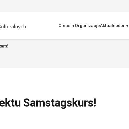
O nas
Organizacje
Aktualności
kurs!
ukaj
jektu Samstagskurs!