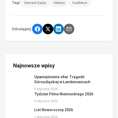
Tagi:
Bernard Gaida
felieton
Feuilleton
Udostępnij:
Najnowsze wpisy
Upamiętnienie ofiar Tragedii
Górnośląskiej w Łambinowicach
9 stycznia 2026
Tydzień Filmu Niemieckiego 2026
5 stycznia 2026
List Noworoczny 2026
1 stycznia 2026