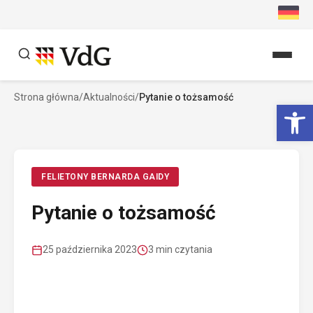
Przejdź
do
treści
Strona główna
/
Aktualności
/
Pytanie o tożsamość
Szukaj
Ot
Szukaj
FELIETONY BERNARDA GAIDY
Pytanie o tożsamość
25 października 2023
3 min czytania