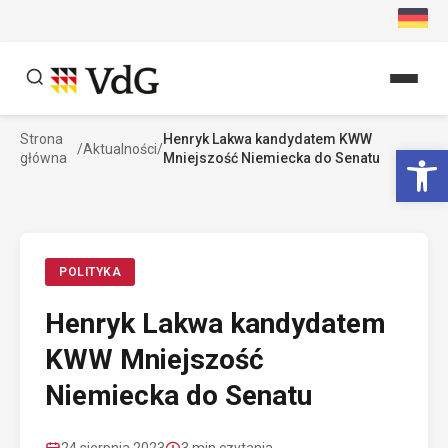
Przejdź
do
treści
Strona
Henryk Lakwa kandydatem KWW
Szukaj
Ot
/
Aktualności
/
główna
Mniejszość Niemiecka do Senatu
Szukaj
POLITYKA
Henryk Lakwa kandydatem
KWW Mniejszość
Niemiecka do Senatu