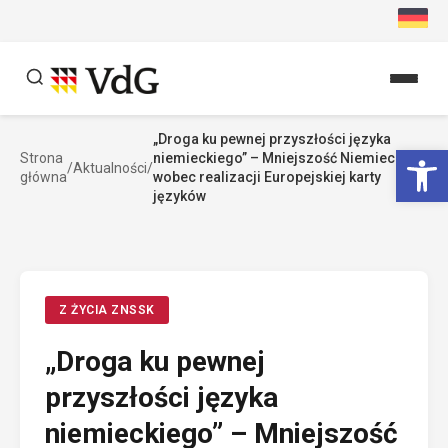
Przejdź
do
treści
„Droga ku pewnej przyszłości języka
Szukaj
Ot
Strona
niemieckiego” – Mniejszość Niemiecka
/
Aktualności
/
Szukaj
główna
wobec realizacji Europejskiej karty
języków
Z ŻYCIA ZNSSK
„Droga ku pewnej
przyszłości języka
niemieckiego” – Mniejszość