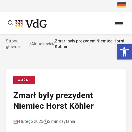
Przejdź
do
treści
Strona
Zmarł były prezydent Niemiec Horst
Szukaj
Ot
/
Aktualności
/
główna
Köhler
Szukaj
WAŻNE
Zmarł były prezydent
Niemiec Horst Köhler
4 lutego 2025
2 min czytania