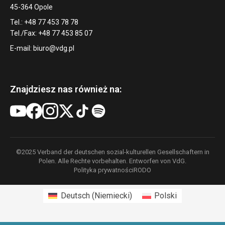
45-364 Opole
Tel.: +48 77 453 78 78
Tel./Fax: +48 77 453 85 07
E-mail:
biuro@vdg.pl
Znajdziesz nas również na:
©2025 Verband der deutschen sozial-kulturellen Gesellschaftern in
Polen. Alle Rechte vorbehalten. Entworfen von VdG.
Polityka prywatności
RODO
Deutsch
(
Niemiecki
)
Polski