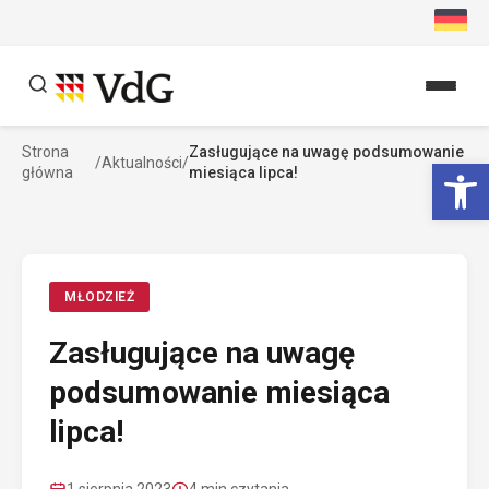
Przejdź
do
treści
Strona
Zasługujące na uwagę podsumowanie
Szukaj
Ot
/
Aktualności
/
główna
miesiąca lipca!
Szukaj
MŁODZIEŻ
Zasługujące na uwagę
podsumowanie miesiąca
lipca!