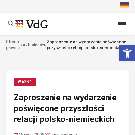
Przejdź
do
treści
Strona
Zaproszenie na wydarzenie poświęcone
Szukaj
Ot
/
Aktualności
/
główna
przyszłości relacji polsko-niemieckich
Szukaj
WAŻNE
Zaproszenie na wydarzenie
poświęcone przyszłości
relacji polsko-niemieckich