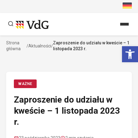
Przejdź
do
treści
Strona
Zaproszenie do udziału w kweście – 1
Szukaj
Ot
/
Aktualności
/
główna
listopada 2023 r.
Szukaj
WAŻNE
Zaproszenie do udziału w
kweście – 1 listopada 2023
r.