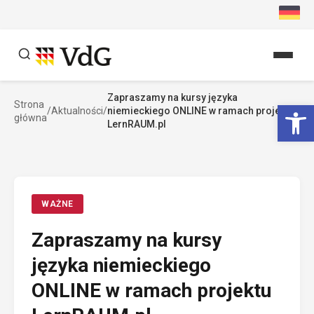
Przejdź
do
treści
Zapraszamy na kursy języka
Szukaj
Ot
Strona
/
Aktualności
/
niemieckiego ONLINE w ramach projektu
główna
Szukaj
LernRAUM.pl
WAŻNE
Zapraszamy na kursy
języka niemieckiego
ONLINE w ramach projektu