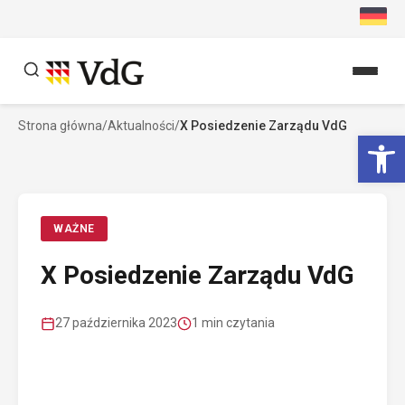
Przejdź
do
treści
Strona główna
/
Aktualności
/
X Posiedzenie Zarządu VdG
Szukaj
Ot
Szukaj
WAŻNE
X Posiedzenie Zarządu VdG
27 października 2023
1 min czytania