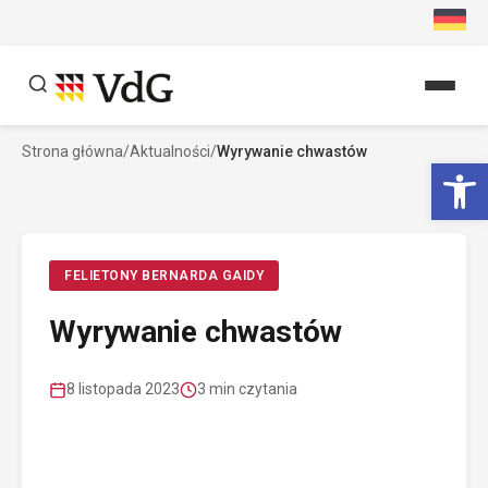
Przejdź
do
treści
Strona główna
/
Aktualności
/
Wyrywanie chwastów
Szukaj
Ot
Szukaj
FELIETONY BERNARDA GAIDY
Wyrywanie chwastów
8 listopada 2023
3 min czytania