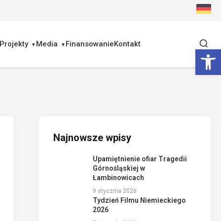
Projekty
Media
Finansowanie
Kontakt
Ot
Najnowsze wpisy
Upamiętnienie ofiar Tragedii
Górnośląskiej w
Łambinowicach
9 stycznia 2026
Tydzień Filmu Niemieckiego
2026