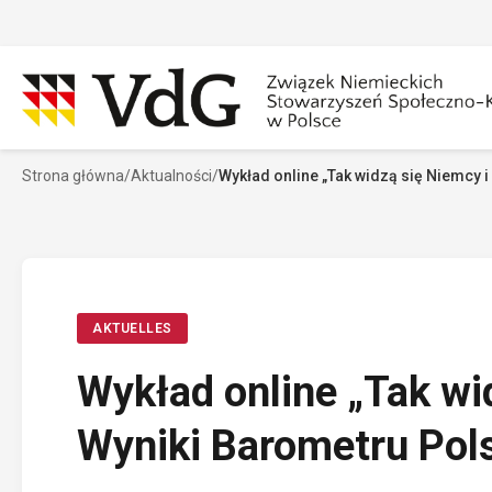
Przejdź
do
treści
Strona główna
/
Aktualności
/
Wykład online „Tak widzą się Niemcy 
Szukaj
Sz
AKTUELLES
Wykład online „Tak wi
Wyniki Barometru Pol