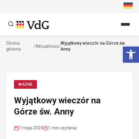
Przejdź
do
treści
Strona
Wyjątkowy wieczór na Górze św.
Szukaj
Ot
/
Aktualności
/
główna
Anny
Szukaj
WAŻNE
Wyjątkowy wieczór na
Górze św. Anny
7 maja 2024
1 min czytania