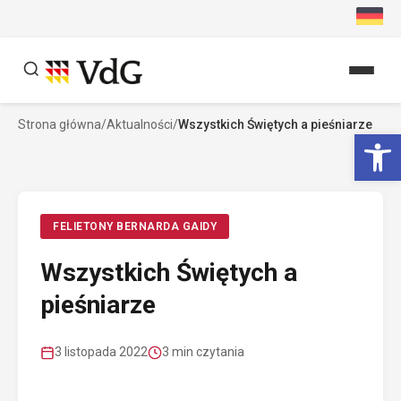
Przejdź
do
treści
Strona główna
/
Aktualności
/
Wszystkich Świętych a pieśniarze
Szukaj
Ot
Szukaj
FELIETONY BERNARDA GAIDY
Wszystkich Świętych a
pieśniarze
3 listopada 2022
3 min czytania