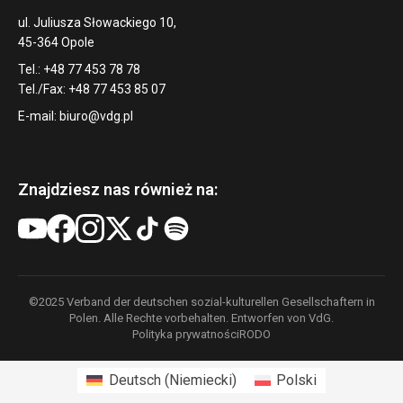
ul. Juliusza Słowackiego 10,
45-364 Opole
Tel.: +48 77 453 78 78
Tel./Fax: +48 77 453 85 07
E-mail:
biuro@vdg.pl
Znajdziesz nas również na:
©2025 Verband der deutschen sozial-kulturellen Gesellschaftern in
Polen. Alle Rechte vorbehalten. Entworfen von VdG.
Polityka prywatności
RODO
Deutsch
(
Niemiecki
)
Polski