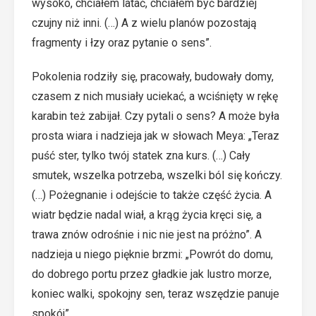
wysoko, chciałem latać, chciałem być bardziej
czujny niż inni. (…) A z wielu planów pozostają
fragmenty i łzy oraz pytanie o sens”.
Pokolenia rodziły się, pracowały, budowały domy,
czasem z nich musiały uciekać, a wciśnięty w rękę
karabin też zabijał. Czy pytali o sens? A może była
prosta wiara i nadzieja jak w słowach Meya: „Teraz
puść ster, tylko twój statek zna kurs. (…) Cały
smutek, wszelka potrzeba, wszelki ból się kończy.
(…) Pożegnanie i odejście to także część życia. A
wiatr będzie nadal wiał, a krąg życia kręci się, a
trawa znów odrośnie i nic nie jest na próżno”. A
nadzieja u niego pięknie brzmi: „Powrót do domu,
do dobrego portu przez gładkie jak lustro morze,
koniec walki, spokojny sen, teraz wszędzie panuje
spokój”.