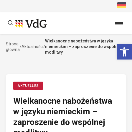
Przejdź
do
treści
Wielkanocne nabożeństwa w języku
Szukaj
Ot
Strona
/
Aktualności
/
niemieckim – zaproszenie do wspólnej
główna
Szukaj
modlitwy
AKTUELLES
Wielkanocne nabożeństwa
w języku niemieckim –
zaproszenie do wspólnej