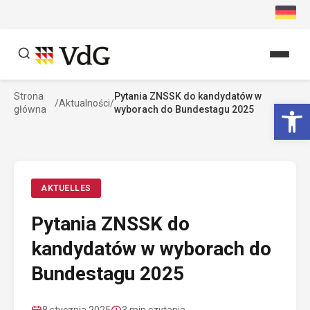
Przejdź
do
treści
Strona
Pytania ZNSSK do kandydatów w
Szukaj
Ot
/
Aktualności
/
główna
wyborach do Bundestagu 2025
Szukaj
AKTUELLES
Pytania ZNSSK do
kandydatów w wyborach do
Bundestagu 2025