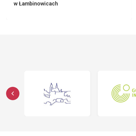
w Łambinowicach