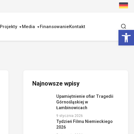
Projekty
Media
Finansowanie
Kontakt
Ot
Najnowsze wpisy
Upamiętnienie ofiar Tragedii
Górnośląskiej w
Łambinowicach
9 stycznia 2026
Tydzień Filmu Niemieckiego
2026