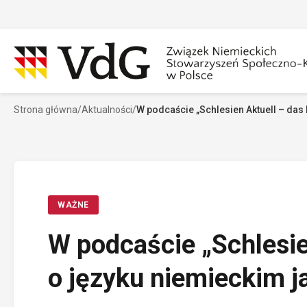
Przejdź
do
treści
Strona główna
/
Aktualności
/
W podcaście „Schlesien Aktuell – das
Szukaj
Sz
WAŻNE
W podcaście „Schlesie
o języku niemieckim j