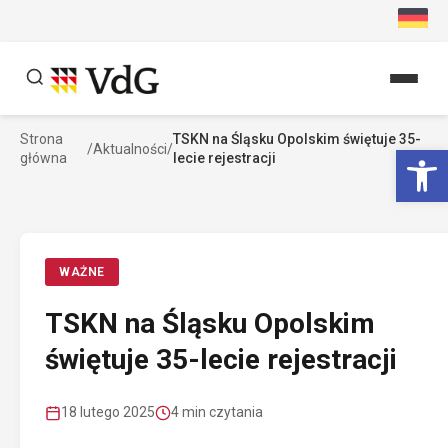
Przejdź
do
treści
Strona
TSKN na Śląsku Opolskim świętuje 35-
Szukaj
Ot
/
Aktualności
/
główna
lecie rejestracji
Szukaj
WAŻNE
TSKN na Śląsku Opolskim
świętuje 35-lecie rejestracji
18 lutego 2025
4 min czytania