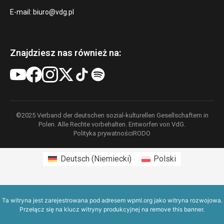
E-mail:
biuro@vdg.pl
Znajdziesz nas również na:
©2025 Verband der deutschen sozial-kulturellen Gesellschaftern in
Polen. Alle Rechte vorbehalten. Entworfen von VdG.
Polityka prywatności
RODO
Deutsch
(
Niemiecki
)
Polski
Ta witryna jest zarejestrowana pod adresem
wpml.org
jako witryna rozwojowa.
Przełącz się na klucz witryny produkcyjnej na
remove this banner
.