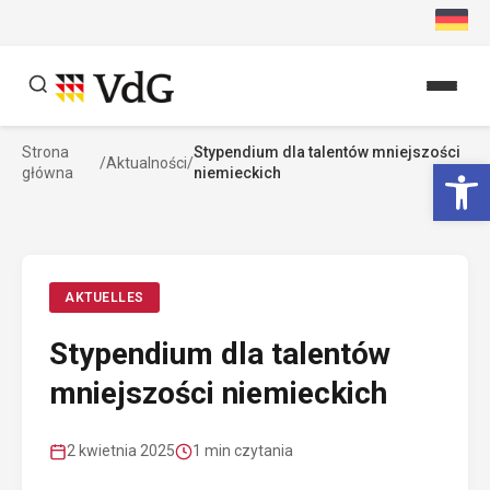
Przejdź
do
treści
Strona
Stypendium dla talentów mniejszości
Szukaj
Ot
/
Aktualności
/
główna
niemieckich
Szukaj
AKTUELLES
Stypendium dla talentów
mniejszości niemieckich
2 kwietnia 2025
1 min czytania