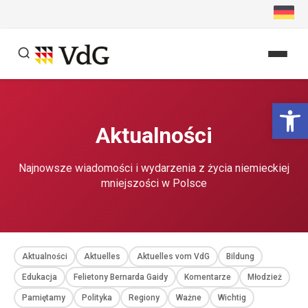
Przejdź
do
treści
Szukaj
Ot
Szukaj
Aktualności
Najnowsze wiadomości i wydarzenia z życia niemieckiej
mniejszości w Polsce
Aktualności
Aktuelles
Aktuelles vom VdG
Bildung
Edukacja
Felietony Bernarda Gaidy
Komentarze
Młodzież
Pamiętamy
Polityka
Regiony
Ważne
Wichtig