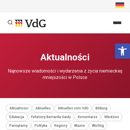
Przejdź
do
treści
Szukaj
Ot
Szukaj
Aktualności
Najnowsze wiadomości i wydarzenia z życia niemieckiej
mniejszości w Polsce
Aktualności
Aktuelles
Aktuelles vom VdG
Bildung
Edukacja
Felietony Bernarda Gaidy
Komentarze
Młodzież
Pamiętamy
Polityka
Regiony
Ważne
Wichtig