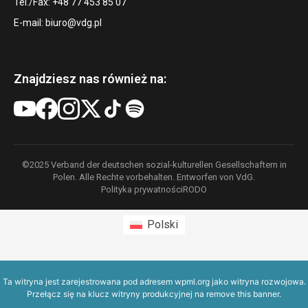
Tel./Fax: +48 77 453 85 07
E-mail:
biuro@vdg.pl
Znajdziesz nas również na:
©2025 Verband der deutschen sozial-kulturellen Gesellschaftern in
Polen. Alle Rechte vorbehalten. Entworfen von VdG.
Polityka prywatności
RODO
Polski
Ta witryna jest zarejestrowana pod adresem
wpml.org
jako witryna rozwojowa.
Przełącz się na klucz witryny produkcyjnej na
remove this banner
.