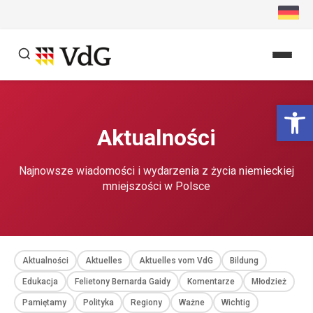
Przejdź
do
treści
Szukaj
Ot
Szukaj
Aktualności
Najnowsze wiadomości i wydarzenia z życia niemieckiej
mniejszości w Polsce
Aktualności
Aktuelles
Aktuelles vom VdG
Bildung
Edukacja
Felietony Bernarda Gaidy
Komentarze
Młodzież
Pamiętamy
Polityka
Regiony
Ważne
Wichtig