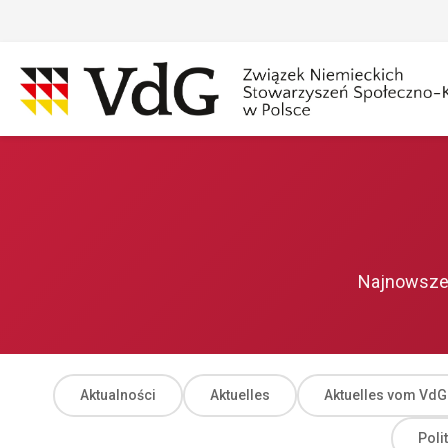
Przejdź
do
treści
Szukaj
Sz
Najnowsze 
Aktualności
Aktuelles
Aktuelles vom VdG
Poli