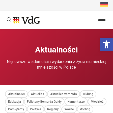
Przejdź
do
treści
Szukaj
Ot
Szukaj
Aktualności
Najnowsze wiadomości i wydarzenia z życia niemieckiej
mniejszości w Polsce
Aktualności
Aktuelles
Aktuelles vom VdG
Bildung
Edukacja
Felietony Bernarda Gaidy
Komentarze
Młodzież
Pamiętamy
Polityka
Regiony
Ważne
Wichtig