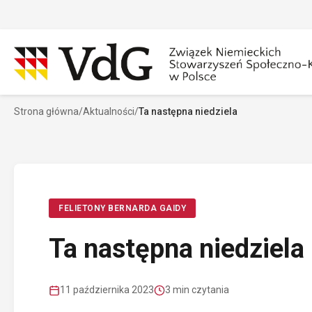
Przejdź
do
treści
Strona główna
/
Aktualności
/
Ta następna niedziela
Szukaj
Sz
FELIETONY BERNARDA GAIDY
Ta następna niedziela
11 października 2023
3 min czytania