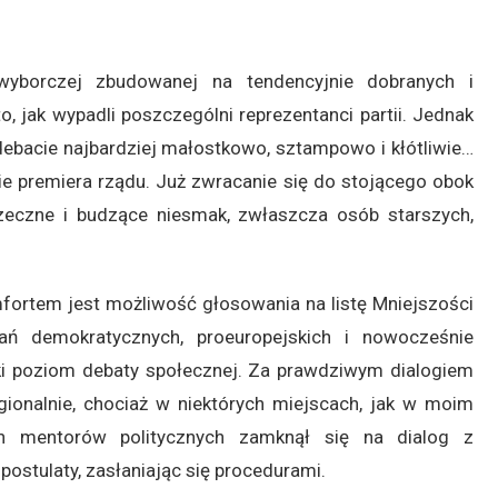
yborczej zbudowanej na tendencyjnie dobranych i
, jak wypadli poszczególni reprezentanci partii. Jednak
debacie najbardziej małostkowo, sztampowo i kłótliwie…
nie premiera rządu. Już zwracanie się do stojącego obok
zeczne i budzące niesmak, zwłaszcza osób starszych,
omfortem jest możliwość głosowania na listę Mniejszości
ań demokratycznych, proeuropejskich i nowocześnie
i poziom debaty społecznej. Za prawdziwym dialogiem
gionalnie, chociaż w niektórych miejscach, jak w moim
h mentorów politycznych zamknął się na dialog z
ostulaty, zasłaniając się procedurami.