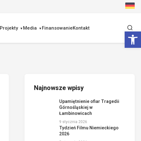
Projekty
Media
Finansowanie
Kontakt
Ot
Najnowsze wpisy
Upamiętnienie ofiar Tragedii
Górnośląskiej w
Łambinowicach
9 stycznia 2026
Tydzień Filmu Niemieckiego
2026