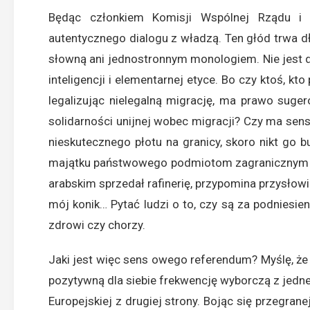
Będąc członkiem Komisji Wspólnej Rządu i 
autentycznego dialogu z władzą. Ten głód trwa dłu
słowną ani jednostronnym monologiem. Nie jest d
inteligencji i elementarnej etyce. Bo czy ktoś, k
legalizując nielegalną migrację, ma prawo suge
solidarności unijnej wobec migracji? Czy ma sens
nieskutecznego płotu na granicy, skoro nikt go 
majątku państwowego podmiotom zagranicznym st
arabskim sprzedał rafinerię, przypomina przysłowi
mój konik… Pytać ludzi o to, czy są za podniesie
zdrowi czy chorzy.
Jaki jest więc sens owego referendum? Myślę, ż
pozytywną dla siebie frekwencję wyborczą z jedne
Europejskiej z drugiej strony. Bojąc się przegranej