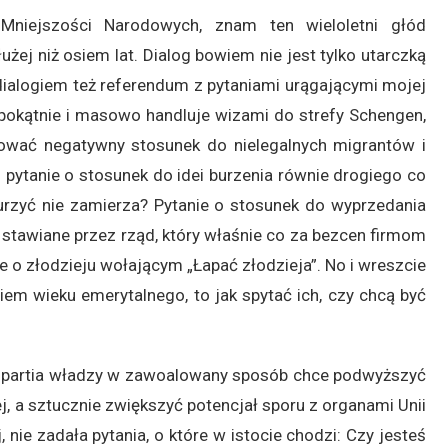
Mniejszości Narodowych, znam ten wieloletni głód
żej niż osiem lat. Dialog bowiem nie jest tylko utarczką
ialogiem też referendum z pytaniami urągającymi mojej
to pokątnie i masowo handluje wizami do strefy Schengen,
rować negatywny stosunek do nielegalnych migrantów i
 pytanie o stosunek do idei burzenia równie drogiego co
burzyć nie zamierza? Pytanie o stosunek do wyprzedania
awiane przez rząd, który właśnie co za bezcen firmom
e o złodzieju wołającym „Łapać złodzieja”. No i wreszcie
niem wieku emerytalnego, to jak spytać ich, czy chcą być
e partia władzy w zawoalowany sposób chce podwyższyć
j, a sztucznie zwiększyć potencjał sporu z organami Unii
, nie zadała pytania, o które w istocie chodzi: Czy jesteś