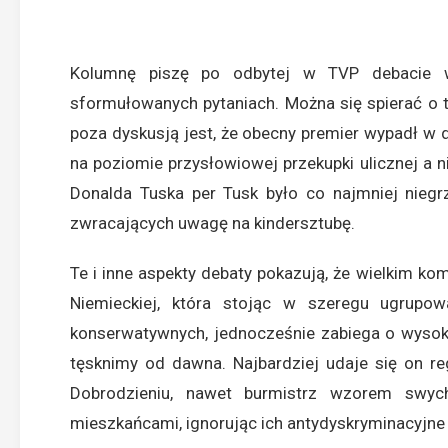
Kolumnę piszę po odbytej w TVP debacie w
sformułowanych pytaniach. Można się spierać o to
poza dyskusją jest, że obecny premier wypadł w 
na poziomie przysłowiowej przekupki ulicznej a 
Donalda Tuska per Tusk było co najmniej niegr
zwracających uwagę na kindersztubę.
Te i inne aspekty debaty pokazują, że wielkim k
Niemieckiej, która stojąc w szeregu ugrupow
konserwatywnych, jednocześnie zabiega o wysok
tęsknimy od dawna. Najbardziej udaje się on re
Dobrodzieniu, nawet burmistrz wzorem swyc
mieszkańcami, ignorując ich antydyskryminacyjne p