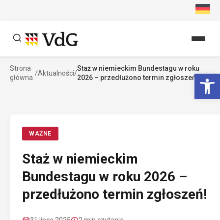
Przejdź
do
treści
Strona
Staż w niemieckim Bundestagu w roku
Szukaj
Ot
/
Aktualności
/
główna
2026 – przedłużono termin zgłoszeń!
Szukaj
WAŻNE
Staż w niemieckim
Bundestagu w roku 2026 –
przedłużono termin zgłoszeń!