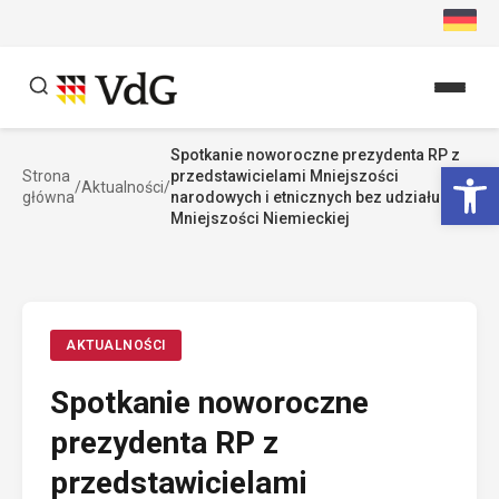
Przejdź
do
treści
Spotkanie noworoczne prezydenta RP z
Szukaj
Ot
Strona
przedstawicielami Mniejszości
/
Aktualności
/
Szukaj
główna
narodowych i etnicznych bez udziału
Mniejszości Niemieckiej
AKTUALNOŚCI
Spotkanie noworoczne
prezydenta RP z
przedstawicielami