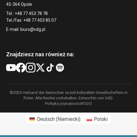
45-364 Opole
Tel.: +48 77 453 78 78
Tel./Fax: +48 77 453 85 07
E-mail:
biuro@vdg.pl
Znajdziesz nas również na:
©2025 Verband der deutschen sozial-kulturellen Gesellschaftern in
Polen. Alle Rechte vorbehalten. Entworfen von VdG.
Polityka prywatności
RODO
Deutsch
(
Niemiecki
)
Polski