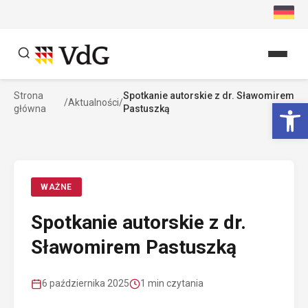
Przejdź
do
treści
Strona
Spotkanie autorskie z dr. Sławomirem
Szukaj
Ot
/
Aktualności
/
główna
Pastuszką
Szukaj
WAŻNE
Spotkanie autorskie z dr.
Sławomirem Pastuszką
6 października 2025
1 min czytania